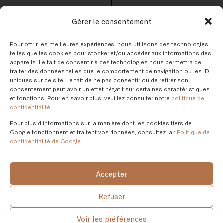
Gérer le consentement
Contact
Pour offrir les meilleures expériences, nous utilisons des technologies
telles que les cookies pour stocker et/ou accéder aux informations des
appareils. Le fait de consentir à ces technologies nous permettra de
INFO@AKBDESIGN.CA
traiter des données telles que le comportement de navigation ou les ID
T. 450.230.3977
uniques sur ce site. Le fait de ne pas consentir ou de retirer son
consentement peut avoir un effet négatif sur certaines caractéristiques
et fonctions. Pour en savoir plus, veuillez consulter notre
politique de
confidentialité
.
Pour plus d’informations sur la manière dont les cookies tiers de
Google fonctionnent et traitent vos données, consultez la :
Politique de
confidentialité de Google
Nous créons des intérieurs intemporels
et élégants depuis 2010.
Accepter
Refuser
2026 © | AKB DESIGN – PROPULSÉ PAR
PIKA DESIGN
|
POLITIQUE DE CONFIDENTIALITÉ
Voir les préférences