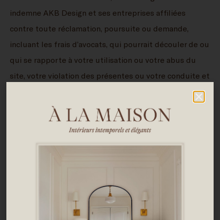
indemne AKB Design et ses entreprises affiliées
contre toute réclamation, poursuite ou demande,
incluant les frais d’avocats, qui pourrait découler de ou
qui se rapporte à votre utilisation ou votre abus du
site, votre violation des présentes ou votre conduite et
vos actions. Si nous choisissons de le faire, nous
choisirons notre avocat et participerons à notre propre
défense.
POLITIQUE CONCERNANT LES POURRIELS
Il vous est strictement interdit d’utiliser le site ou tout
service offert sur le site à des fins d’activités illégales
reliées aux pourriels, incluant la collecte d’adresses et
d’informations personnelles d’autrui ou l’envoi de