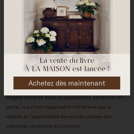
courriels commerciaux de masse.
LIENS ET CONTENU DE TIERS
Nous pouvons publier des liens menant à des sites ou
services de tiers. Nous ne sommes aucunement
responsables de dommages ou pertes liés à
l’utilisation des services de tiers dont le lien se trouve
La vente du livre
sur notre site.
À LA MAISON est lancée !
INDÉPENDANCE DES CLAUSES
Achetez dès maintenant
Si une des présentes clauses est reconnue comme
illégale, déclarée nulle ou inapplicable, en tout ou en
partie, la portion inapplicable n’affectera pas la
validité et l’applicabilité des autres clauses des
présentes conditions d’utilisation.