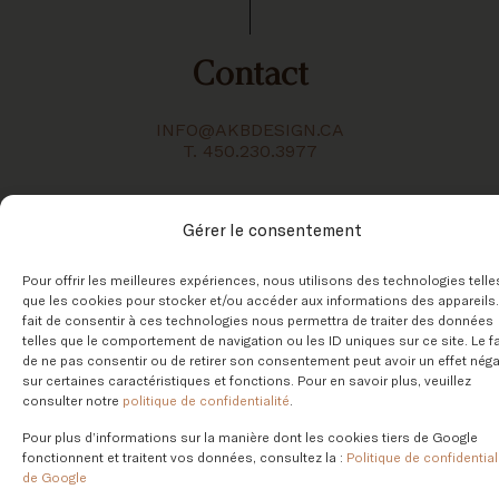
Contact
INFO@AKBDESIGN.CA
T. 450.230.3977
Gérer le consentement
Pour offrir les meilleures expériences, nous utilisons des technologies telle
que les cookies pour stocker et/ou accéder aux informations des appareils.
Nous créons des intérieurs intemporels
fait de consentir à ces technologies nous permettra de traiter des données
telles que le comportement de navigation ou les ID uniques sur ce site. Le fa
et élégants depuis 2010.
de ne pas consentir ou de retirer son consentement peut avoir un effet néga
sur certaines caractéristiques et fonctions. Pour en savoir plus, veuillez
consulter notre
politique de confidentialité
.
2026 © | AKB DESIGN – PROPULSÉ PAR
PIKA DESIGN
|
Pour plus d’informations sur la manière dont les cookies tiers de Google
POLITIQUE DE CONFIDENTIALITÉ
fonctionnent et traitent vos données, consultez la :
Politique de confidential
de Google